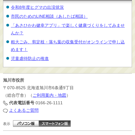
令和8年度ヒグマの出没状況
市民のためのLINE相談（あしたば相談）
「あさひかわ健幸アプリ」で楽しく健康づくりをしてみませ
んか？
粗大ごみ、剪定枝・落ち葉の収集受付がオンラインで申し込
めます！
児童虐待防止の推進
旭川市役所
〒070-8525
北海道旭川市6条通9丁目
（総合庁舎）（
ご利用案内・地図
）
代表電話番号
0166-26-1111
よくあるご質問
表示