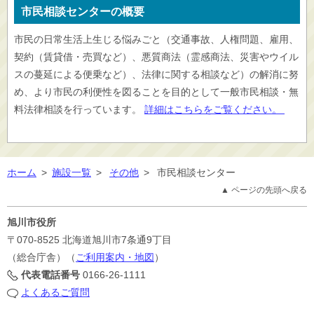
市民相談センターの概要
市民の日常生活上生じる悩みごと（交通事故、人権問題、雇用、
契約（賃貸借・売買など）、悪質商法（霊感商法、災害やウイル
スの蔓延による便乗など）、法律に関する相談など）の解消に努
め、より市民の利便性を図ることを目的として一般市民相談・無
料法律相談を行っています。
詳細はこちらをご覧ください。
ホーム
>
施設一覧
>
その他
>
市民相談センター
▲ ページの先頭へ戻る
旭川市役所
〒070-8525
北海道旭川市7条通9丁目
（総合庁舎）（
ご利用案内・地図
）
代表電話番号
0166-26-1111
よくあるご質問