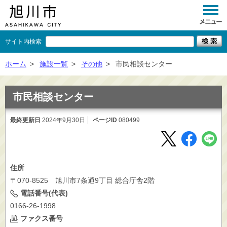
サイト内検索
くらし
ホーム
>
施設一覧
>
その他
>
市民相談センター
イベント
市民相談センター
観光
最終更新日
2024年9月30日
ページID
080499
事業者向け
施設一覧
市政情報
住所
〒070-8525 旭川市7条通9丁目 総合庁舎2階
×
閉じる
電話番号(代表)
0166-26-1998
ファクス番号