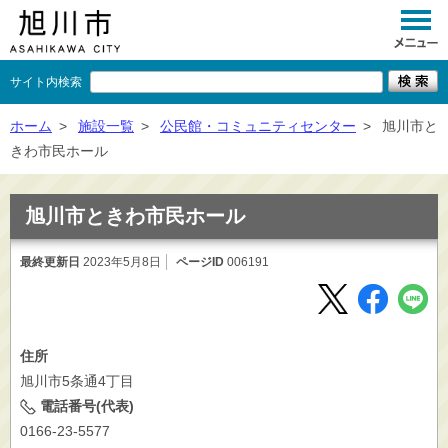
サイト内検索
くらし
ホーム
>
施設一覧
>
公民館・コミュニティセンター
>
旭川市と
きわ市民ホール
イベント
観光
旭川市ときわ市民ホール
事業者向け
最終更新日
2023年5月8日
ページID
006191
施設一覧
市政情報
住所
×
閉じる
旭川市5条通4丁目
電話番号(代表)
0166-23-5577