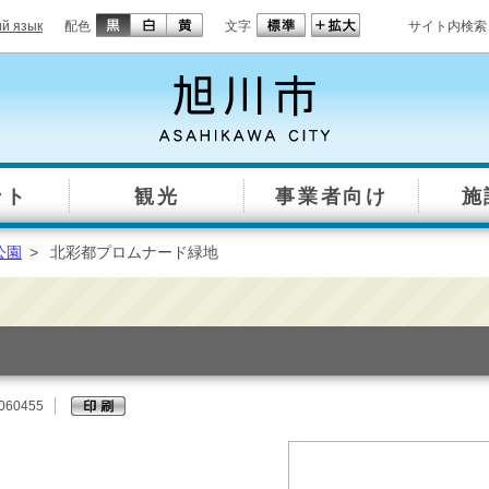
ий язык
配色
文字
サイト内検索
ント
観光
事業者向け
施
公園
>
北彩都プロムナード緑地
060455