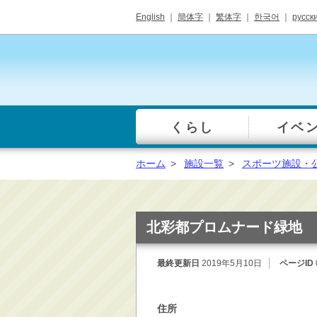
English
｜
簡体字
｜
繁体字
｜
한국어
｜
русск
くらし
イベ
一覧
総合窓口
ホーム
>
施設一覧
>
スポーツ施設・
手続き・届出（戸籍・
住民票等）
税金・年金・保険
北彩都プロムナード緑地
健康・福祉・衛生・ペ
ット
最終更新日
2019年5月10日
ページID
子育て・学校教育
ごみ・リサイクル・環
住所
境保全