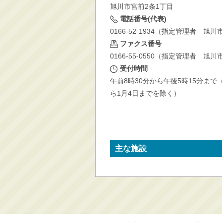
旭川市宮前2条1丁目
消防・救急
電話番号(代表)
防災・安全
0166-52-1934（指定管理者 
学ぶ・文化・スポーツ
ファクス番号
0166-55-0550（指定管理者 
産業・しごと・消費生
活
受付時間
午前8時30分から午後5時15分まで
移住情報
ら1月4日までを除く）
住宅・土地・都市計画
市民活動・参加・地域
まちづくり
水道・除雪・土木
主な施設
公共交通・空港
市議会・選挙
その他