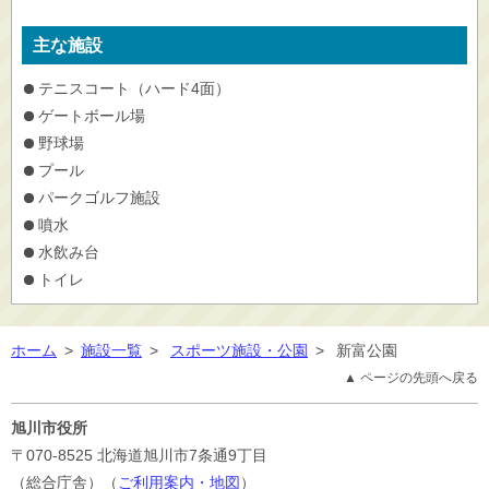
主な施設
テニスコート（ハード4面）
ゲートボール場
野球場
プール
パークゴルフ施設
噴水
水飲み台
トイレ
ホーム
>
施設一覧
>
スポーツ施設・公園
>
新富公園
▲ ページの先頭へ戻る
旭川市役所
〒070-8525
北海道旭川市7条通9丁目
（総合庁舎）（
ご利用案内・地図
）