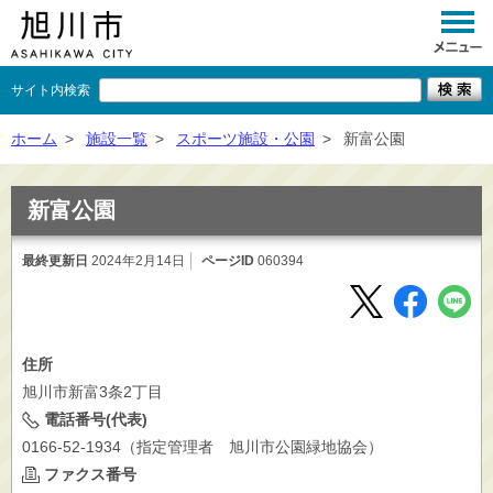
サイト内検索
くらし
ホーム
>
施設一覧
>
スポーツ施設・公園
>
新富公園
イベント
新富公園
観光
最終更新日
2024年2月14日
ページID
060394
事業者向け
施設一覧
市政情報
住所
旭川市新富3条2丁目
×
閉じる
電話番号(代表)
0166-52-1934（指定管理者 旭川市公園緑地協会）
ファクス番号