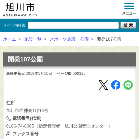
サイト内検索
くらし
ホーム
>
施設一覧
>
スポーツ施設・公園
>
開発107公園
イベント
開発107公園
観光
最終更新日
2019年5月10日
ページID
060326
事業者向け
施設一覧
市政情報
住所
旭川市西神楽1線14号
×
閉じる
電話番号(代表)
0166-74-8005（指定管理者 旭川公園管理センター）
ファクス番号