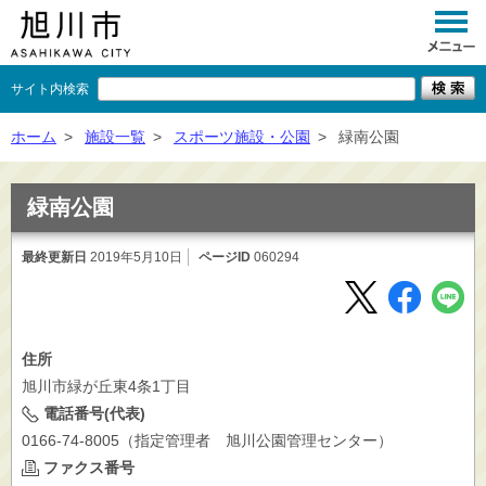
サイト内検索
くらし
ホーム
>
施設一覧
>
スポーツ施設・公園
>
緑南公園
イベント
緑南公園
観光
最終更新日
2019年5月10日
ページID
060294
事業者向け
施設一覧
市政情報
住所
旭川市緑が丘東4条1丁目
×
閉じる
電話番号(代表)
0166-74-8005（指定管理者 旭川公園管理センター）
ファクス番号