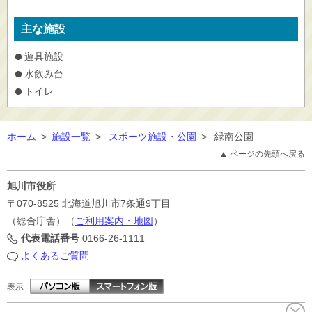
主な施設
遊具施設
水飲み台
トイレ
ホーム
>
施設一覧
>
スポーツ施設・公園
>
緑南公園
▲ ページの先頭へ戻る
旭川市役所
〒070-8525
北海道旭川市7条通9丁目
（総合庁舎）（
ご利用案内・地図
）
代表電話番号
0166-26-1111
よくあるご質問
表示