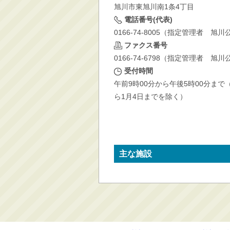
旭川市東旭川南1条4丁目
消防・救急
電話番号(代表)
防災・安全
0166-74-8005（指定管理者 
学ぶ・文化・スポーツ
ファクス番号
0166-74-6798（指定管理者 
産業・しごと・消費生
活
受付時間
午前9時00分から午後5時00分まで
移住情報
ら1月4日までを除く）
住宅・土地・都市計画
市民活動・参加・地域
まちづくり
水道・除雪・土木
主な施設
公共交通・空港
市議会・選挙
その他