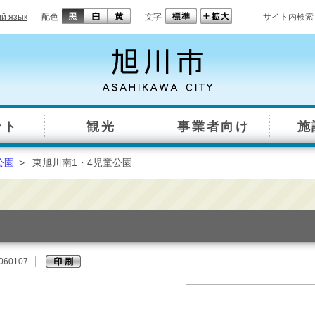
ий язык
配色
文字
サイト内検索
ント
観光
事業者向け
施
公園
>
東旭川南1・4児童公園
060107