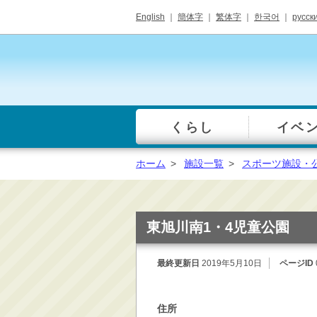
English
｜
簡体字
｜
繁体字
｜
한국어
｜
русск
くらし
イベ
一覧
総合窓口
ホーム
>
施設一覧
>
スポーツ施設・
手続き・届出（戸籍・
住民票等）
税金・年金・保険
東旭川南1・4児童公園
健康・福祉・衛生・ペ
ット
最終更新日
2019年5月10日
ページID
子育て・学校教育
ごみ・リサイクル・環
住所
境保全