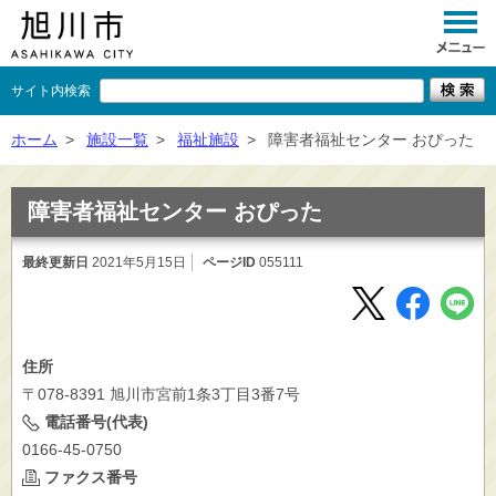
サイト内検索
くらし
ホーム
>
施設一覧
>
福祉施設
>
障害者福祉センター おぴった
イベント
障害者福祉センター おぴった
観光
最終更新日
2021年5月15日
ページID
055111
事業者向け
施設一覧
市政情報
住所
〒078-8391 旭川市宮前1条3丁目3番7号
×
閉じる
電話番号(代表)
0166-45-0750
ファクス番号