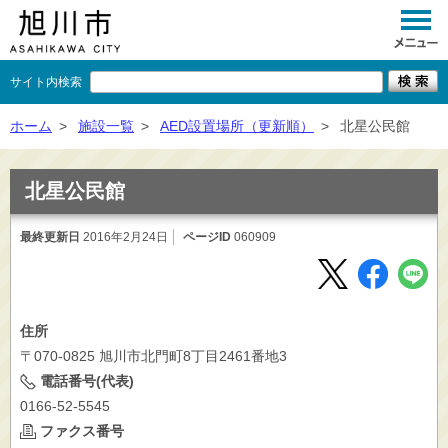
サイト内検索
くらし
ホーム
>
施設一覧
>
AED設置場所（更新順）
>
北星公民館
イベント
北星公民館
観光
最終更新日
2016年2月24日
ページID
060909
事業者向け
施設一覧
市政情報
住所
〒070-0825 旭川市北門町8丁目2461番地3
×
閉じる
電話番号(代表)
0166-52-5545
ファクス番号