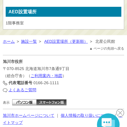
AED設置場所
1階事務室
ホーム
>
施設一覧
>
AED設置場所（更新順）
>
北星公民館
▲ ページの先頭へ戻る
旭川市役所
〒070-8525
北海道旭川市7条通9丁目
（総合庁舎）（
ご利用案内・地図
）
代表電話番号
0166-26-1111
よくあるご質問
表示
旭川市ホームページについて
｜
個人情報の取り扱いについて
｜
サ
イトマップ