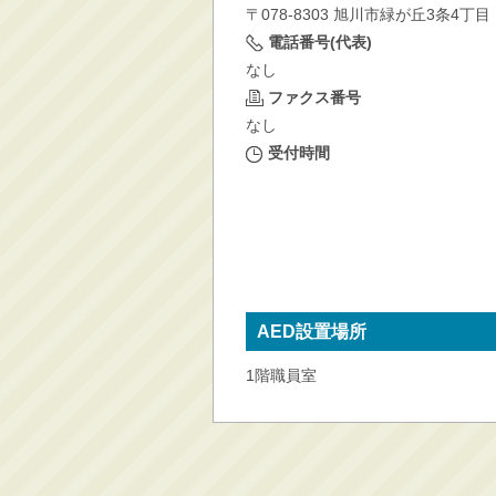
〒078-8303 旭川市緑が丘3条4丁目
消防・救急
電話番号(代表)
防災・安全
なし
学ぶ・文化・スポーツ
ファクス番号
なし
産業・しごと・消費生
活
受付時間
移住情報
住宅・土地・都市計画
市民活動・参加・地域
まちづくり
水道・除雪・土木
AED設置場所
公共交通・空港
1階職員室
市議会・選挙
その他