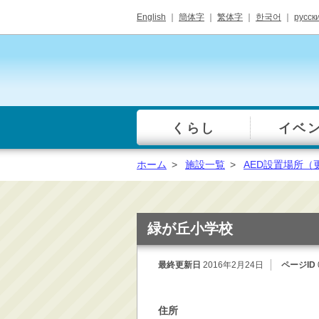
English
｜
簡体字
｜
繁体字
｜
한국어
｜
русск
くらし
イベ
一覧
総合窓口
ホーム
>
施設一覧
>
AED設置場所（
手続き・届出（戸籍・
住民票等）
税金・年金・保険
緑が丘小学校
健康・福祉・衛生・ペ
ット
最終更新日
2016年2月24日
ページID
子育て・学校教育
ごみ・リサイクル・環
住所
境保全