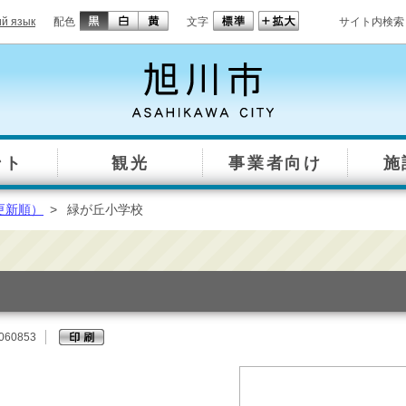
ий язык
配色
文字
サイト内検索
ント
観光
事業者向け
施
更新順）
>
緑が丘小学校
060853