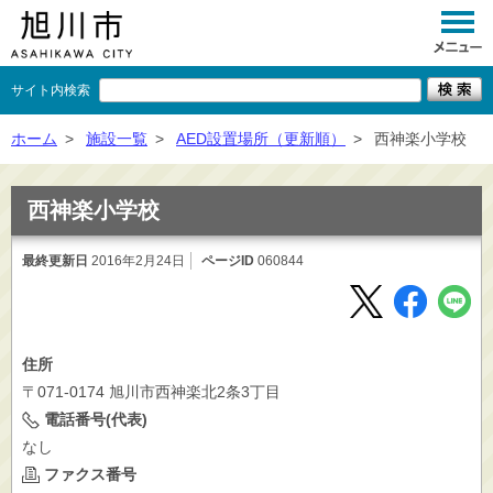
サイト内検索
くらし
ホーム
>
施設一覧
>
AED設置場所（更新順）
>
西神楽小学校
イベント
西神楽小学校
観光
最終更新日
2016年2月24日
ページID
060844
事業者向け
施設一覧
市政情報
住所
〒071-0174 旭川市西神楽北2条3丁目
×
閉じる
電話番号(代表)
なし
ファクス番号