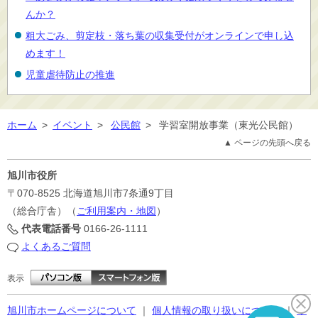
んか？
粗大ごみ、剪定枝・落ち葉の収集受付がオンラインで申し込
めます！
児童虐待防止の推進
ホーム
>
イベント
>
公民館
>
学習室開放事業（東光公民館）
▲ ページの先頭へ戻る
旭川市役所
〒070-8525
北海道旭川市7条通9丁目
（総合庁舎）（
ご利用案内・地図
）
代表電話番号
0166-26-1111
よくあるご質問
表示
旭川市ホームページについて
｜
個人情報の取り扱いについて
｜
サ