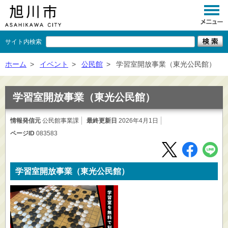
サイト内検索
くらし
ホーム
>
イベント
>
公民館
>
学習室開放事業（東光公民館）
イベント
学習室開放事業（東光公民館）
観光
情報発信元
公民館事業課
最終更新日
2026年4月1日
事業者向け
ページID
083583
施設一覧
市政情報
学習室開放事業（東光公民館）
×
閉じる