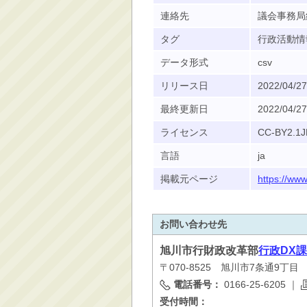
連絡先
議会事務局
タグ
行政活動情
データ形式
csv
リリース日
2022/04/27
最終更新日
2022/04/27
ライセンス
CC-BY2.1J
言語
ja
掲載元ページ
https://ww
お問い合わせ先
旭川市
行財政改革部
行政DX課
〒070-8525 旭川市7条通9丁
電話番号：
0166-25-6205
｜
受付時間：