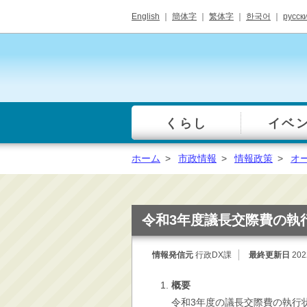
English
｜
簡体字
｜
繁体字
｜
한국어
｜
русск
くらし
イベ
一覧
総合窓口
ホーム
>
市政情報
>
情報政策
>
オ
手続き・届出（戸籍・
住民票等）
税金・年金・保険
令和3年度議長交際費の執
健康・福祉・衛生・ペ
ット
情報発信元
行政DX課
最終更新日
20
子育て・学校教育
概要
ごみ・リサイクル・環
境保全
令和3年度の議長交際費の執行