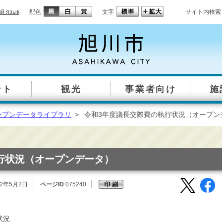
ий язык
配色
文字
サイト内検索
ント
観光
事業者向け
施
ープンデータライブラリ
>
令和3年度議長交際費の執行状況（オープン
行状況（オープンデータ）
22年5月2日
ページID
075240
状況