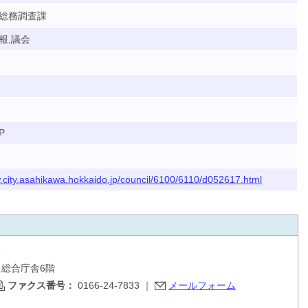
総務調査課
報,議会
P
w.city.asahikawa.hokkaido.jp/council/6100/6110/d052617.html
目 総合庁舎6階
ファクス番号：
0166-24-7833
｜
メールフォーム