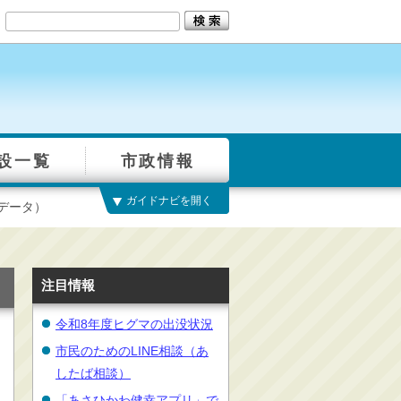
設一覧
市政情報
ガイドナビを開く
データ）
注目情報
令和8年度ヒグマの出没状況
市民のためのLINE相談（あ
したば相談）
「あさひかわ健幸アプリ」で