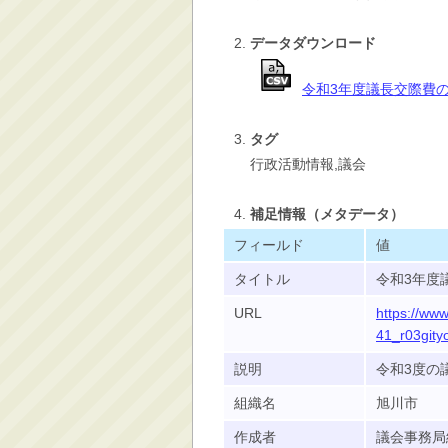
消防・救急
データダウンロード
防災・安全
学ぶ・文化・スポーツ
令和3年度議長交際費
産業・しごと・消費生
活
タグ
行政活動情報,議会
移住情報
住宅・土地・都市計画
補足情報（メタデータ）
市民活動・参加・地域
フィールド
値
まちづくり
水道・除雪・土木
タイトル
令和3年度
公共交通・空港
URL
https://www
41_r03gityo
市議会・選挙
説明
令和3度の
その他
組織名
旭川市
作成者
議会事務局