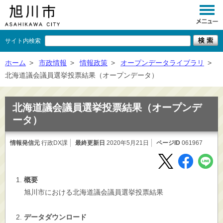
サイト内検索
くらし
ホーム
>
市政情報
>
情報政策
>
オープンデータライブラリ
>
北海道議会議員選挙投票結果（オープンデータ）
イベント
観光
北海道議会議員選挙投票結果（オープンデ
ータ）
事業者向け
情報発信元
行政DX課
最終更新日
施設一覧
2020年5月21日
ページID
061967
市政情報
概要
×
閉じる
旭川市における北海道議会議員選挙投票結果
データダウンロード