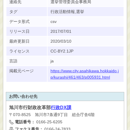
連絡先
選挙管理委員会事務局
タグ
行政活動情報,選挙
データ形式
csv
リリース日
2017/07/01
最終更新日
2020/03/10
ライセンス
CC-BY2.1JP
言語
ja
掲載元ページ
https://www.city.asahikawa.hokkaido.j
p/kurashi/461/463/p005931.html
お問い合わせ先
旭川市
行財政改革部
行政DX課
〒070-8525 旭川市7条通9丁目 総合庁舎6階
電話番号：
0166-25-6205
ファクス番号：
0166-24-7833