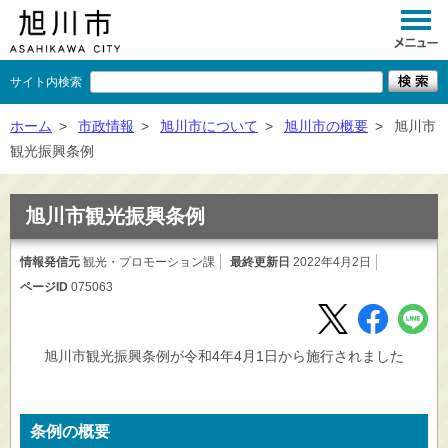
サイト内検索
くらし
ホーム
>
市政情報
>
旭川市について
>
旭川市の概要
>
旭川市
観光振興条例
イベント
観光
旭川市観光振興条例
事業者向け
情報発信元
観光・プロモーション課
最終更新日
2022年4月2日
ページID
075063
施設一覧
市政情報
旭川市観光振興条例が令和4年4月1日から施行されました
×
閉じる
条例の概要