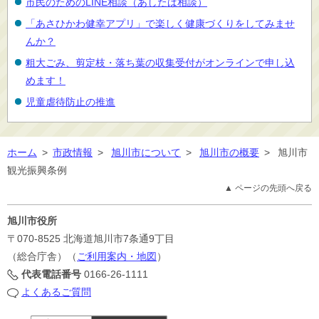
市民のためのLINE相談（あしたば相談）
「あさひかわ健幸アプリ」で楽しく健康づくりをしてみませ
んか？
粗大ごみ、剪定枝・落ち葉の収集受付がオンラインで申し込
めます！
児童虐待防止の推進
ホーム
>
市政情報
>
旭川市について
>
旭川市の概要
>
旭川市
観光振興条例
▲ ページの先頭へ戻る
旭川市役所
〒070-8525
北海道旭川市7条通9丁目
（総合庁舎）（
ご利用案内・地図
）
代表電話番号
0166-26-1111
よくあるご質問