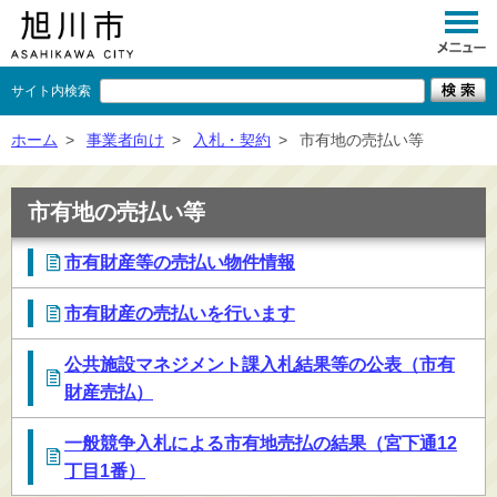
サイト内検索
くらし
ホーム
>
事業者向け
>
入札・契約
>
市有地の売払い等
イベント
市有地の売払い等
観光
市有財産等の売払い物件情報
事業者向け
市有財産の売払いを行います
施設一覧
公共施設マネジメント課入札結果等の公表（市有
市政情報
財産売払）
×
閉じる
一般競争入札による市有地売払の結果（宮下通12
丁目1番）