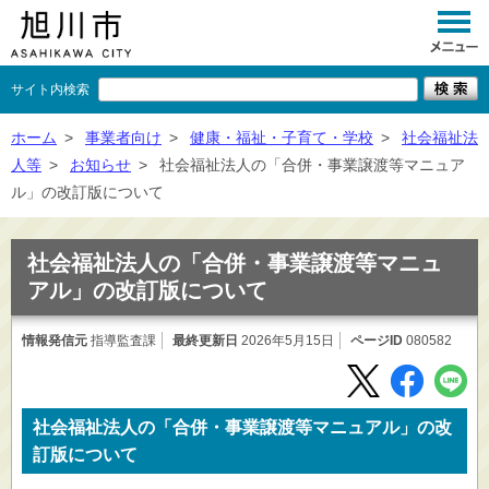
サイト内検索
くらし
ホーム
>
事業者向け
>
健康・福祉・子育て・学校
>
社会福祉法
人等
>
お知らせ
>
社会福祉法人の「合併・事業譲渡等マニュア
イベント
ル」の改訂版について
観光
社会福祉法人の「合併・事業譲渡等マニュ
事業者向け
アル」の改訂版について
施設一覧
情報発信元
指導監査課
最終更新日
2026年5月15日
ページID
080582
市政情報
×
閉じる
社会福祉法人の「合併・事業譲渡等マニュアル」の改
訂版について