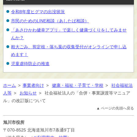
令和8年度ヒグマの出没状況
市民のためのLINE相談（あしたば相談）
「あさひかわ健幸アプリ」で楽しく健康づくりをしてみませ
んか？
粗大ごみ、剪定枝・落ち葉の収集受付がオンラインで申し込
めます！
児童虐待防止の推進
ホーム
>
事業者向け
>
健康・福祉・子育て・学校
>
社会福祉法
人等
>
お知らせ
>
社会福祉法人の「合併・事業譲渡等マニュア
ル」の改訂版について
▲ ページの先頭へ戻る
旭川市役所
〒070-8525
北海道旭川市7条通9丁目