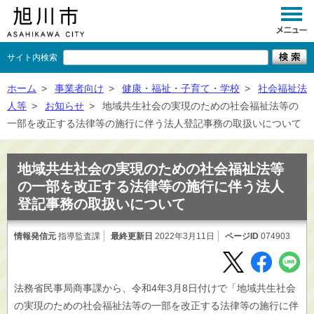
サイト内検索
くらし
ホーム
>
事業者向け
>
健康・福祉・子育て・学校
>
社会福祉法
人等
>
お知らせ
>
地域共生社会の実現のための社会福祉法等の
イベント
一部を改正する法律等の施行に伴う法人登記事務の取扱いについて
観光
地域共生社会の実現のための社会福祉法等
事業者向け
の一部を改正する法律等の施行に伴う法人
登記事務の取扱いについて
施設一覧
市政情報
情報発信元
指導監査課
最終更新日
2022年3月11日
ページID
074903
×
閉じる
法務省民事局商事課から、令和4年3月8日付けで「地域共生社会
の実現のための社会福祉法等の一部を改正する法律等の施行に伴