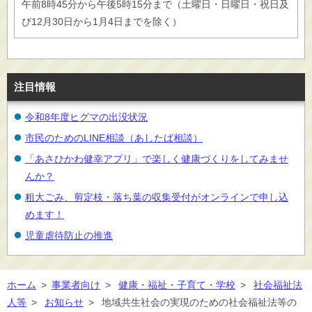
午前8時45分から午後5時15分まで（土曜日・日曜日・祝日及
び12月30日から1月4日までを除く）
注目情報
令和8年度ヒグマの出没状況
市民のためのLINE相談（あしたば相談）
「あさひかわ健幸アプリ」で楽しく健康づくりをしてみませ
んか？
粗大ごみ、剪定枝・落ち葉の収集受付がオンラインで申し込
めます！
児童虐待防止の推進
ホーム
>
事業者向け
>
健康・福祉・子育て・学校
>
社会福祉法
人等
>
お知らせ
>
地域共生社会の実現のための社会福祉法等の