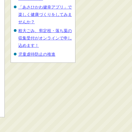
「あさひかわ健幸アプリ」で
楽しく健康づくりをしてみま
せんか？
粗大ごみ、剪定枝・落ち葉の
収集受付がオンラインで申し
込めます！
児童虐待防止の推進