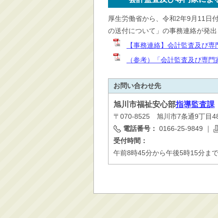
消防・救急
厚生労働省から、令和2年9月11
防災・安全
の送付について」の事務連絡が発出
学ぶ・文化・スポーツ
【事務連絡】会計監査及び専門
産業・しごと・消費生
（参考）「会計監査及び専門家
活
移住情報
お問い合わせ先
住宅・土地・都市計画
旭川市
福祉安心部
指導監査課
市民活動・参加・地域
〒070-8525 旭川市7条通9丁
まちづくり
電話番号：
0166-25-9849
｜
水道・除雪・土木
受付時間：
公共交通・空港
午前8時45分から午後5時15分ま
市議会・選挙
その他