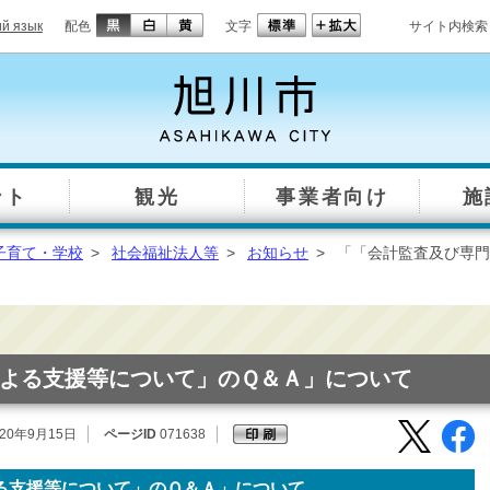
ий язык
配色
文字
サイト内検索
ント
観光
事業者向け
施
子育て・学校
>
社会福祉法人等
>
お知らせ
>
「「会計監査及び専門
よる支援等について」のＱ＆Ａ」について
20年9月15日
ページID
071638
る支援等について」のＱ＆Ａ」について