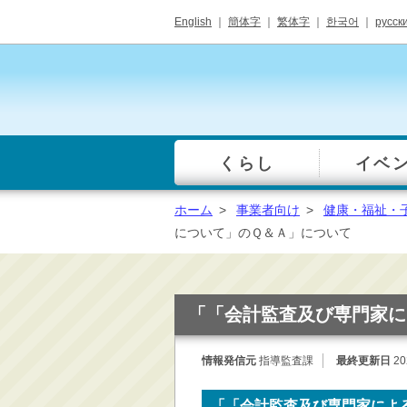
English
｜
簡体字
｜
繁体字
｜
한국어
｜
русск
くらし
イベ
一覧
総合窓口
ホーム
>
事業者向け
>
健康・福祉・
手続き・届出（戸籍・
について」のＱ＆Ａ」について
住民票等）
税金・年金・保険
健康・福祉・衛生・ペ
「「会計監査及び専門家に
ット
子育て・学校教育
情報発信元
指導監査課
最終更新日
20
ごみ・リサイクル・環
境保全
「「会計監査及び専門家によ