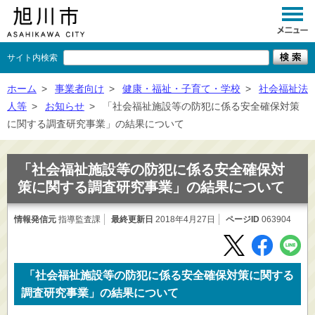
サイト内検索
くらし
ホーム
>
事業者向け
>
健康・福祉・子育て・学校
>
社会福祉法
人等
>
お知らせ
>
「社会福祉施設等の防犯に係る安全確保対策
イベント
に関する調査研究事業」の結果について
観光
「社会福祉施設等の防犯に係る安全確保対
事業者向け
策に関する調査研究事業」の結果について
施設一覧
情報発信元
指導監査課
最終更新日
2018年4月27日
ページID
063904
市政情報
×
閉じる
「社会福祉施設等の防犯に係る安全確保対策に関する
調査研究事業」の結果について