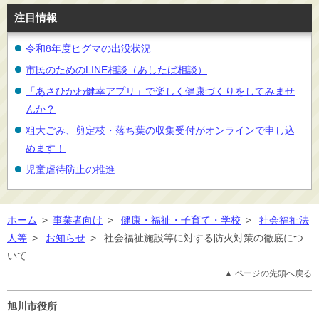
注目情報
令和8年度ヒグマの出没状況
市民のためのLINE相談（あしたば相談）
「あさひかわ健幸アプリ」で楽しく健康づくりをしてみませ
んか？
粗大ごみ、剪定枝・落ち葉の収集受付がオンラインで申し込
めます！
児童虐待防止の推進
ホーム
>
事業者向け
>
健康・福祉・子育て・学校
>
社会福祉法
人等
>
お知らせ
>
社会福祉施設等に対する防火対策の徹底につ
いて
▲ ページの先頭へ戻る
旭川市役所