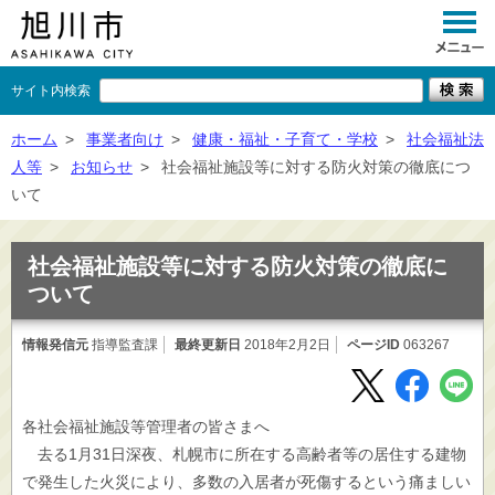
サイト内検索
くらし
ホーム
>
事業者向け
>
健康・福祉・子育て・学校
>
社会福祉法
人等
>
お知らせ
>
社会福祉施設等に対する防火対策の徹底につ
イベント
いて
観光
社会福祉施設等に対する防火対策の徹底に
事業者向け
ついて
施設一覧
情報発信元
指導監査課
最終更新日
2018年2月2日
ページID
063267
市政情報
×
閉じる
各社会福祉施設等管理者の皆さまへ
去る1月31日深夜、札幌市に所在する高齢者等の居住する建物
で発生した火災により、多数の入居者が死傷するという痛ましい