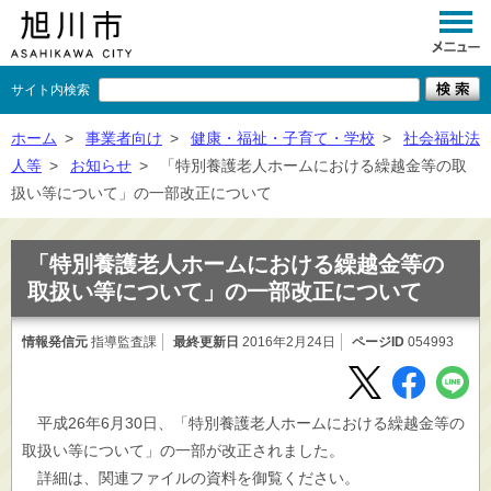
サイト内検索
くらし
ホーム
>
事業者向け
>
健康・福祉・子育て・学校
>
社会福祉法
人等
>
お知らせ
>
「特別養護老人ホームにおける繰越金等の取
イベント
扱い等について」の一部改正について
観光
「特別養護老人ホームにおける繰越金等の
事業者向け
取扱い等について」の一部改正について
施設一覧
情報発信元
指導監査課
最終更新日
2016年2月24日
ページID
054993
市政情報
×
閉じる
平成26年6月30日、「特別養護老人ホームにおける繰越金等の
取扱い等について」の一部が改正されました。
詳細は、関連ファイルの資料を御覧ください。