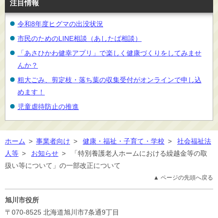
注目情報
令和8年度ヒグマの出没状況
市民のためのLINE相談（あしたば相談）
「あさひかわ健幸アプリ」で楽しく健康づくりをしてみませ
んか？
粗大ごみ、剪定枝・落ち葉の収集受付がオンラインで申し込
めます！
児童虐待防止の推進
ホーム
>
事業者向け
>
健康・福祉・子育て・学校
>
社会福祉法
人等
>
お知らせ
>
「特別養護老人ホームにおける繰越金等の取
扱い等について」の一部改正について
▲ ページの先頭へ戻る
旭川市役所
〒070-8525
北海道旭川市7条通9丁目