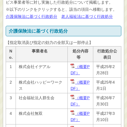
ビス事業者等に対し実施した行政処分について掲載します。
※以下のリンクをクリックすると、該当の項目へ移動します。
介護保険法に基づく行政処分
老人福祉法に基づく行政処分
介護保険法に基づく行政処分
【指定取消及び指定の効力の全部又は一部停止】
N
事業者名
処分内容
行政処分公
o.
等
表日
1
株式会社イデアル
（概要P
平成25年2
DF）
月28日
2
株式会社ハッピーワーク
（概要P
平成25年4
ス
DF
）
月1日
3
社会福祉法人群生会
（概要P
平成26年7
DF
）
月30日
4
株式会社無双
（概要P
平成27年3
DF
）
月10日