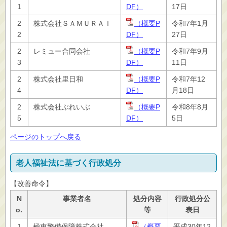
1
DF）
17日
2
株式会社ＳＡＭＵＲＡＩ
（概要P
令和7年1月
2
DF）
27日
2
レミュー合同会社
（概要P
令和7年9月
3
DF）
11日
2
株式会社里日和
（概要P
令和7年12
4
DF）
月18日
2
株式会社ぶれいぶ
（概要P
令和8年8月
5
DF）
5日
ページのトップへ戻る
老人福祉法に基づく行政処分
【改善命令】
N
事業者名
処分内容
行政処分公
o.
等
表日
1
極東警備保障株式会社
（概要
平成30年12