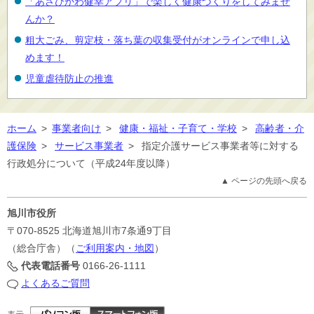
「あさひかわ健幸アプリ」で楽しく健康づくりをしてみませ
んか？
粗大ごみ、剪定枝・落ち葉の収集受付がオンラインで申し込
めます！
児童虐待防止の推進
ホーム
>
事業者向け
>
健康・福祉・子育て・学校
>
高齢者・介
護保険
>
サービス事業者
>
指定介護サービス事業者等に対する
行政処分について（平成24年度以降）
▲ ページの先頭へ戻る
旭川市役所
〒070-8525
北海道旭川市7条通9丁目
（総合庁舎）（
ご利用案内・地図
）
代表電話番号
0166-26-1111
よくあるご質問