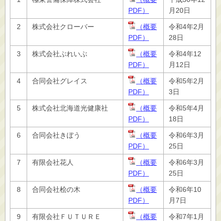
PDF）
月20日
2
株式会社クローバー
（概要
令和4年2月
PDF）
28日
3
株式会社ぶれいぶ
（概要
令和4年12
PDF）
月12日
4
合同会社グレイス
（概要
令和5年2月
PDF）
3日
5
株式会社北海道光健康社
（概要
令和5年4月
PDF）
18日
6
合同会社きぼう
（概要
令和6年3月
PDF）
25日
7
有限会社花人
（概要
令和6年3月
PDF）
25日
8
合同会社桧の木
（概要
令和6年10
PDF）
月7日
9
有限会社ＦＵＴＵＲＥ
（概要
令和7年1月