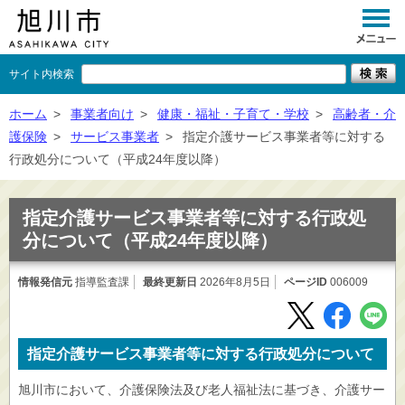
サイト内検索
くらし
ホーム
>
事業者向け
>
健康・福祉・子育て・学校
>
高齢者・介
護保険
>
サービス事業者
>
指定介護サービス事業者等に対する
イベント
行政処分について（平成24年度以降）
観光
指定介護サービス事業者等に対する行政処
事業者向け
分について（平成24年度以降）
施設一覧
情報発信元
指導監査課
最終更新日
2026年8月5日
ページID
006009
市政情報
×
閉じる
指定介護サービス事業者等に対する行政処分について
旭川市において、介護保険法及び老人福祉法に基づき、介護サー