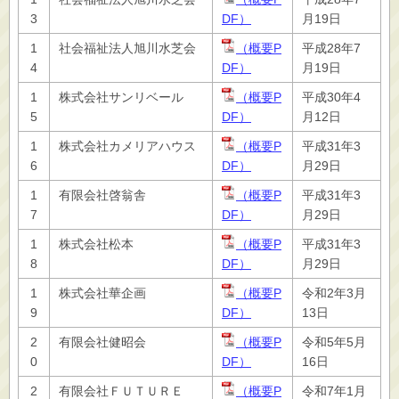
3
DF）
月19日
1
社会福祉法人旭川水芝会
（概要P
平成28年7
4
DF）
月19日
1
株式会社サンリベール
（概要P
平成30年4
5
DF）
月12日
1
株式会社カメリアハウス
（概要P
平成31年3
6
DF）
月29日
1
有限会社啓翁舎
（概要P
平成31年3
7
DF）
月29日
1
株式会社松本
（概要P
平成31年3
8
DF）
月29日
1
株式会社華企画
（概要P
令和2年3月
9
DF）
13日
2
有限会社健昭会
（概要P
令和5年5月
0
DF）
16日
2
有限会社ＦＵＴＵＲＥ
（概要P
令和7年1月