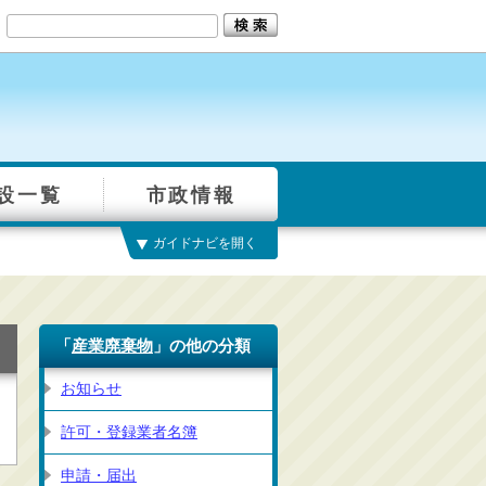
設一覧
市政情報
ガイドナビを開く
「
産業廃棄物
」の他の分類
お知らせ
許可・登録業者名簿
申請・届出