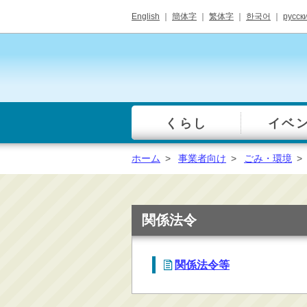
English
｜
簡体字
｜
繁体字
｜
한국어
｜
русск
くらし
イベ
一覧
総合窓口
ホーム
>
事業者向け
>
ごみ・環境
>
手続き・届出（戸籍・
住民票等）
税金・年金・保険
関係法令
健康・福祉・衛生・ペ
ット
関係法令等
子育て・学校教育
ごみ・リサイクル・環
境保全