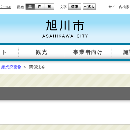
ий язык
配色
文字
サイト内検索
ント
観光
事業者向け
施
産業廃棄物
>
関係法令