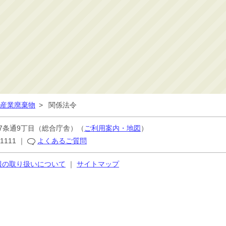
産業廃棄物
>
関係法令
7条通9丁目
（総合庁舎）（
ご利用案内・地図
）
-1111
｜
よくあるご質問
報の取り扱いについて
｜
サイトマップ