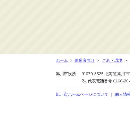
消防・救急
防災・安全
学ぶ・文化・スポーツ
産業・しごと・消費生
活
移住情報
住宅・土地・都市計画
ホーム
>
事業者向け
>
ごみ・環境
>
市民活動・参加・地域
まちづくり
旭川市役所
〒070-8525
北海道旭川市
水道・除雪・土木
代表電話番号
0166-26
公共交通・空港
旭川市ホームページについて
｜
個人情
市議会・選挙
その他