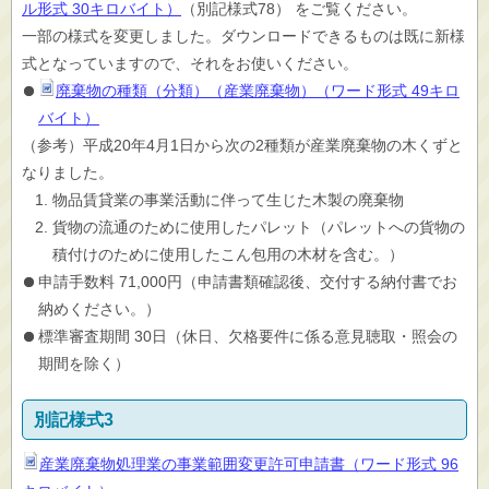
ル形式 30キロバイト）
（別記様式78） をご覧ください。
一部の様式を変更しました。ダウンロードできるものは既に新様
式となっていますので、それをお使いください。
廃棄物の種類（分類）（産業廃棄物）（ワード形式 49キロ
バイト）
（参考）平成20年4月1日から次の2種類が産業廃棄物の木くずと
なりました。
物品賃貸業の事業活動に伴って生じた木製の廃棄物
貨物の流通のために使用したパレット（パレットへの貨物の
積付けのために使用したこん包用の木材を含む。）
申請手数料 71,000円（申請書類確認後、交付する納付書でお
納めください。）
標準審査期間 30日（休日、欠格要件に係る意見聴取・照会の
期間を除く）
別記様式3
産業廃棄物処理業の事業範囲変更許可申請書（ワード形式 96