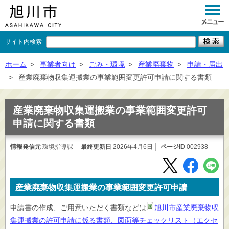
サイト内検索
くらし
ホーム
>
事業者向け
>
ごみ・環境
>
産業廃棄物
>
申請・届出
>
産業廃棄物収集運搬業の事業範囲変更許可申請に関する書類
イベント
観光
産業廃棄物収集運搬業の事業範囲変更許可
申請に関する書類
事業者向け
情報発信元
環境指導課
最終更新日
施設一覧
2026年4月6日
ページID
002938
市政情報
×
産業廃棄物収集運搬業の事業範囲変更許可申請
閉じる
申請書の作成、ご用意いただく書類などは
旭川市産業廃棄物収
集運搬業の許可申請に係る書類、図面等チェックリスト（エクセ