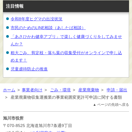
注目情報
令和8年度ヒグマの出没状況
市民のためのLINE相談（あしたば相談）
「あさひかわ健幸アプリ」で楽しく健康づくりをしてみませ
んか？
粗大ごみ、剪定枝・落ち葉の収集受付がオンラインで申し込
めます！
児童虐待防止の推進
ホーム
>
事業者向け
>
ごみ・環境
>
産業廃棄物
>
申請・届出
>
産業廃棄物収集運搬業の事業範囲変更許可申請に関する書類
▲ ページの先頭へ戻る
旭川市役所
〒070-8525
北海道旭川市7条通9丁目