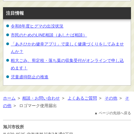
注目情報
令和8年度ヒグマの出没状況
市民のためのLINE相談（あしたば相談）
「あさひかわ健幸アプリ」で楽しく健康づくりをしてみませ
んか？
粗大ごみ、剪定枝・落ち葉の収集受付がオンラインで申し込
めます！
児童虐待防止の推進
ホーム
>
相談・お問い合わせ
>
よくあるご質問
>
その他
>
そ
の他
>
ロゴマーク使用届出
▲ ページの先頭へ戻る
旭川市役所