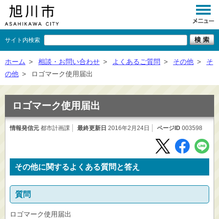
サイト内検索
くらし
ホーム
>
相談・お問い合わせ
>
よくあるご質問
>
その他
>
そ
の他
>
ロゴマーク使用届出
イベント
観光
ロゴマーク使用届出
事業者向け
情報発信元
都市計画課
最終更新日
2016年2月24日
ページID
003598
施設一覧
市政情報
その他に関するよくある質問と答え
×
閉じる
質問
ロゴマーク使用届出