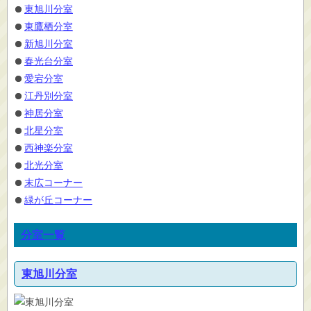
東旭川分室
東鷹栖分室
新旭川分室
春光台分室
愛宕分室
江丹別分室
神居分室
北星分室
西神楽分室
北光分室
末広コーナー
緑が丘コーナー
分室一覧
東旭川分室