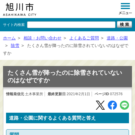
サイト内検索
くらし
ホーム
>
相談・お問い合わせ
>
よくあるご質問
>
道路・公園
>
除雪
>
たくさん雪が降ったのに除雪されていないのはなぜで
イベント
すか
観光
たくさん雪が降ったのに除雪されていない
事業者向け
のはなぜですか
施設一覧
情報発信元
土木事業所
最終更新日
2021年2月1日
ページID
072576
市政情報
×
閉じる
道路・公園に関するよくある質問と答え
質問