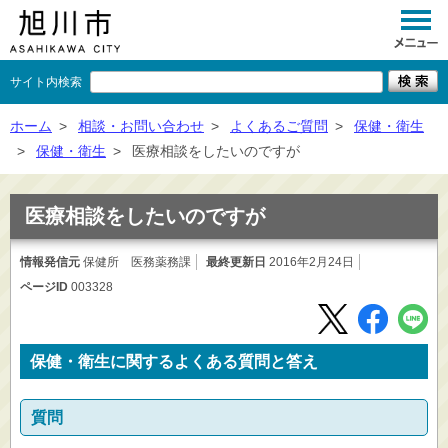
サイト内検索
くらし
ホーム
>
相談・お問い合わせ
>
よくあるご質問
>
保健・衛生
>
保健・衛生
>
医療相談をしたいのですが
イベント
観光
医療相談をしたいのですが
事業者向け
情報発信元
保健所 医務薬務課
最終更新日
2016年2月24日
ページID
003328
施設一覧
市政情報
保健・衛生に関するよくある質問と答え
×
閉じる
質問