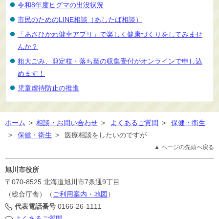
令和8年度ヒグマの出没状況
市民のためのLINE相談（あしたば相談）
「あさひかわ健幸アプリ」で楽しく健康づくりをしてみませ
んか？
粗大ごみ、剪定枝・落ち葉の収集受付がオンラインで申し込
めます！
児童虐待防止の推進
ホーム
>
相談・お問い合わせ
>
よくあるご質問
>
保健・衛生
>
保健・衛生
>
医療相談をしたいのですが
▲ ページの先頭へ戻る
旭川市役所
〒070-8525
北海道旭川市7条通9丁目
（総合庁舎）（
ご利用案内・地図
）
代表電話番号
0166-26-1111
よくあるご質問