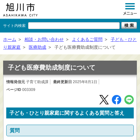
サイト内検索
くらし
ホーム
>
相談・お問い合わせ
>
よくあるご質問
>
子ども・ひと
り親家庭
>
医療助成
>
子ども医療費助成制度について
イベント
観光
子ども医療費助成制度について
事業者向け
情報発信元
子育て助成課
最終更新日
2025年8月1日
ページID
003309
施設一覧
市政情報
子ども・ひとり親家庭に関するよくある質問と答え
×
閉じる
質問