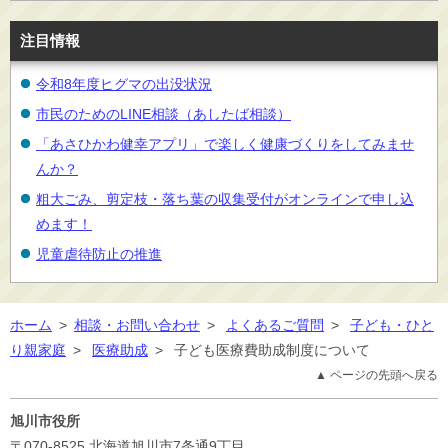
注目情報
令和8年度ヒグマの出没状況
市民のためのLINE相談（あしたば相談）
「あさひかわ健幸アプリ」で楽しく健康づくりをしてみませ
んか？
粗大ごみ、剪定枝・落ち葉の収集受付がオンラインで申し込
めます！
児童虐待防止の推進
ホーム
>
相談・お問い合わせ
>
よくあるご質問
>
子ども・ひと
り親家庭
>
医療助成
>
子ども医療費助成制度について
▲ ページの先頭へ戻る
旭川市役所
〒070-8525
北海道旭川市7条通9丁目