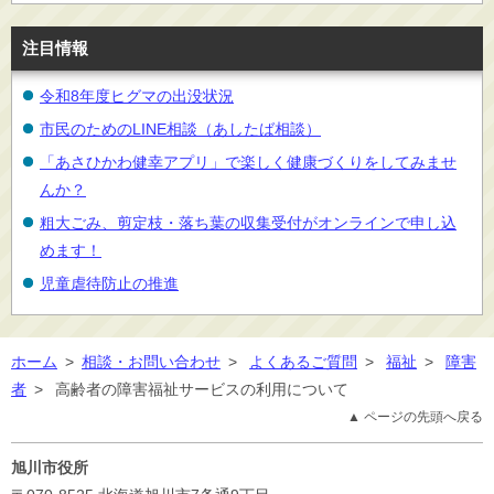
注目情報
令和8年度ヒグマの出没状況
市民のためのLINE相談（あしたば相談）
「あさひかわ健幸アプリ」で楽しく健康づくりをしてみませ
んか？
粗大ごみ、剪定枝・落ち葉の収集受付がオンラインで申し込
めます！
児童虐待防止の推進
ホーム
>
相談・お問い合わせ
>
よくあるご質問
>
福祉
>
障害
者
>
高齢者の障害福祉サービスの利用について
▲ ページの先頭へ戻る
旭川市役所