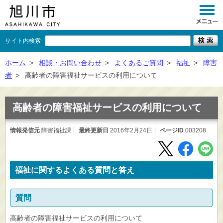
サイト内検索
くらし
ホーム
>
相談・お問い合わせ
>
よくあるご質問
>
福祉
>
障害
者
>
高齢者の障害福祉サービスの利用について
イベント
観光
高齢者の障害福祉サービスの利用について
事業者向け
情報発信元
障害福祉課
最終更新日
2016年2月24日
ページID
003208
施設一覧
市政情報
福祉に関するよくある質問と答え
×
閉じる
質問
高齢者の障害福祉サービスの利用について