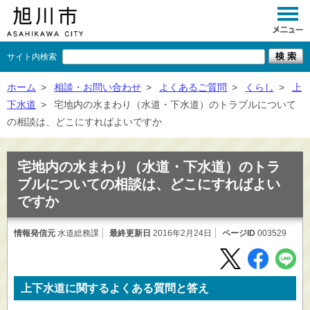
サイト内検索
くらし
ホーム
>
相談・お問い合わせ
>
よくあるご質問
>
くらし
>
上
下水道
>
宅地内の水まわり（水道・下水道）のトラブルについて
イベント
の相談は、どこにすればよいですか
観光
宅地内の水まわり（水道・下水道）のトラ
事業者向け
ブルについての相談は、どこにすればよい
ですか
施設一覧
市政情報
情報発信元
水道総務課
最終更新日
2016年2月24日
ページID
003529
×
閉じる
上下水道に関するよくある質問と答え