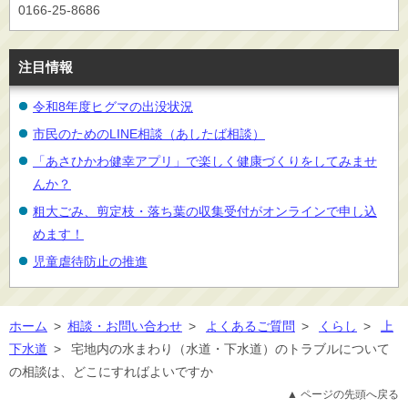
0166-25-8686
注目情報
令和8年度ヒグマの出没状況
市民のためのLINE相談（あしたば相談）
「あさひかわ健幸アプリ」で楽しく健康づくりをしてみませ
んか？
粗大ごみ、剪定枝・落ち葉の収集受付がオンラインで申し込
めます！
児童虐待防止の推進
ホーム
>
相談・お問い合わせ
>
よくあるご質問
>
くらし
>
上
下水道
>
宅地内の水まわり（水道・下水道）のトラブルについて
の相談は、どこにすればよいですか
▲ ページの先頭へ戻る